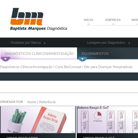
INÍCIO
EMPRESA
MAR
Produtos por Marca
Listagem por Diagnóstico
DIAGNÓSTICOS CLÍNICOS/INVESTIGAÇÃO
EQUIPAMENTOS
Diagnósticos Clínicos/Investigação
/
Coris BioConcept
/
Kits para Doenças Respiratórias
ORDENAR POR
Nome
|
Referência