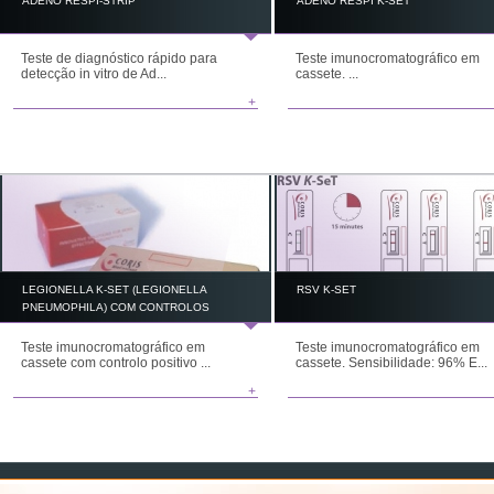
ADENO RESPI-STRIP
ADENO RESPI K-SET
Teste de diagnóstico rápido para
Teste imunocromatográfico em
detecção in vitro de Ad...
cassete. ...
+
LEGIONELLA K-SET (LEGIONELLA
RSV K-SET
PNEUMOPHILA) COM CONTROLOS
Teste imunocromatográfico em
Teste imunocromatográfico em
cassete com controlo positivo ...
cassete. Sensibilidade: 96% E...
+