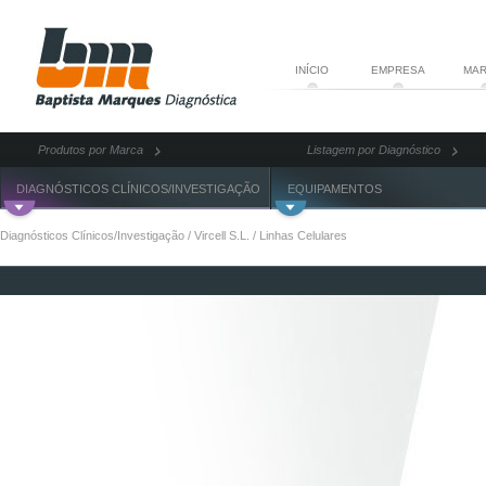
INÍCIO
EMPRESA
MAR
Produtos por Marca
Listagem por Diagnóstico
DIAGNÓSTICOS CLÍNICOS/INVESTIGAÇÃO
EQUIPAMENTOS
Diagnósticos Clínicos/Investigação
/
Vircell S.L.
/
Linhas Celulares