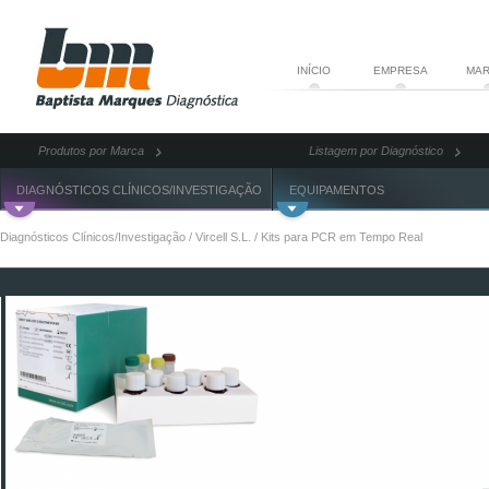
INÍCIO
EMPRESA
MAR
Produtos por Marca
Listagem por Diagnóstico
DIAGNÓSTICOS CLÍNICOS/INVESTIGAÇÃO
EQUIPAMENTOS
Diagnósticos Clínicos/Investigação
/
Vircell S.L.
/
Kits para PCR em Tempo Real