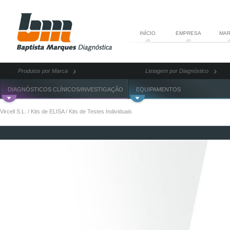
INÍCIO
EMPRESA
MAR
Produtos por Marca
Listagem por Diagnóstico
DIAGNÓSTICOS CLÍNICOS/INVESTIGAÇÃO
EQUIPAMENTOS
Vircell S.L.
/
Kits de ELISA
/
Kits de Testes Individuais