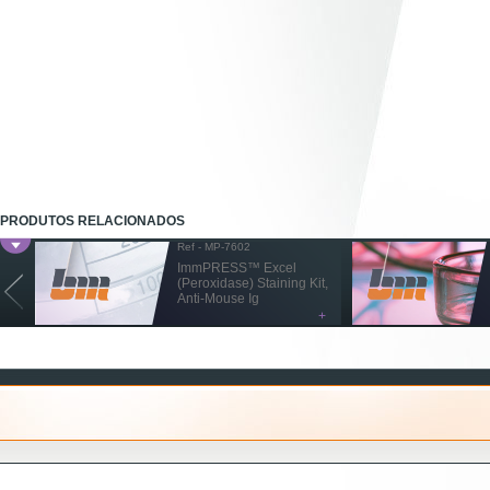
PRODUTOS RELACIONADOS
Ref - MP-7602
ImmPRESS™ Excel
(Peroxidase) Staining Kit,
Anti-Mouse Ig
+