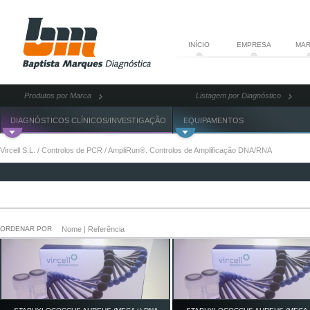
INÍCIO
EMPRESA
MAR
Produtos por Marca
Listagem por Diagnóstico
DIAGNÓSTICOS CLÍNICOS/INVESTIGAÇÃO
EQUIPAMENTOS
Vircell S.L.
/
Controlos de PCR
/
AmpliRun®. Controlos de Amplificação DNA/RNA
ORDENAR POR
Nome
|
Referência