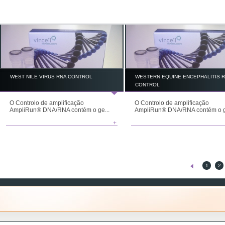
WEST NILE VIRUS RNA CONTROL
WESTERN EQUINE ENCEPHALITIS 
CONTROL
O Controlo de amplificação
O Controlo de amplificação
AmpliRun® DNA/RNA contém o ge...
AmpliRun® DNA/RNA contém o g
+
1
2
.
.