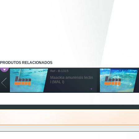
PRODUTOS RELACIONADOS
Ref - B-1315
Maackia amurensis lectin
I (MAL I)
+