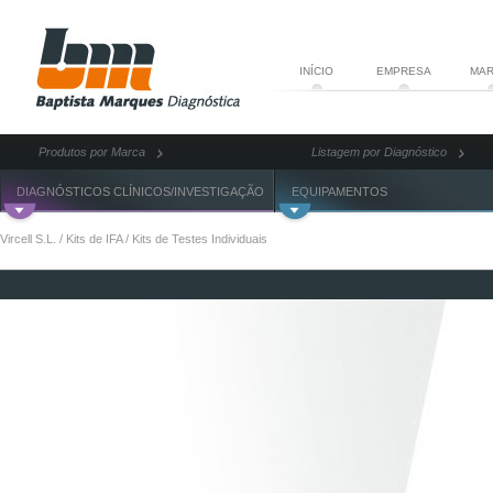
INÍCIO
EMPRESA
MAR
Produtos por Marca
Listagem por Diagnóstico
DIAGNÓSTICOS CLÍNICOS/INVESTIGAÇÃO
EQUIPAMENTOS
Vircell S.L.
/
Kits de IFA
/
Kits de Testes Individuais