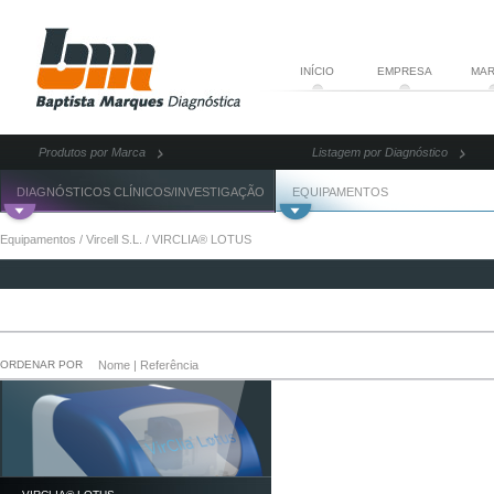
INÍCIO
EMPRESA
MAR
Produtos por Marca
Listagem por Diagnóstico
DIAGNÓSTICOS CLÍNICOS/INVESTIGAÇÃO
EQUIPAMENTOS
Equipamentos
/
Vircell S.L.
/
VIRCLIA® LOTUS
ORDENAR POR
Nome
|
Referência