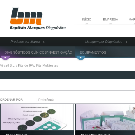
INÍCIO
EMPRESA
MAR
Produtos por Marca
Listagem por Diagnóstico
DIAGNÓSTICOS CLÍNICOS/INVESTIGAÇÃO
EQUIPAMENTOS
Vircell S.L.
/
Kits de IFA
/
Kits Multitestes
ORDENAR POR
Nome
|
Referência